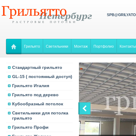
SPB@GRILYATO
Грильято
Светильники
Монтаж
Портфолио
Контакты
Стандартный грильято
GL-15 ( постоянный доступ)
Грильято Италия
Грильято под дерево
Кубообразный потолок
Светильники для потолка
грильято
Грильято Профи