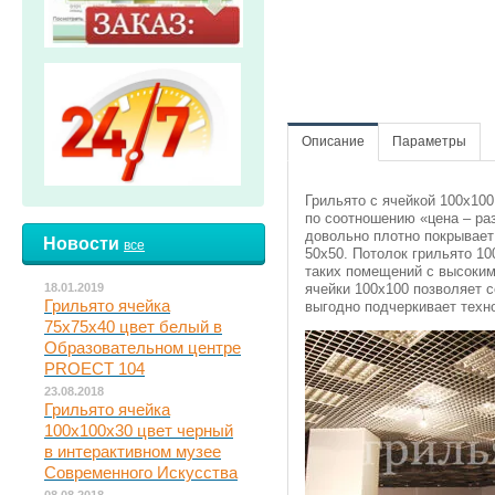
Описание
Параметры
Грильято с ячейкой 100х100
по соотношению «цена – ра
довольно плотно покрывает 
Новости
все
50х50. Потолок грильято 1
таких помещений с высоким
18.01.2019
ячейки 100х100 позволяет с
Грильято ячейка
выгодно подчеркивает техн
75х75х40 цвет белый в
Образовательном центре
PROECT 104
23.08.2018
Грильято ячейка
100х100х30 цвет черный
в интерактивном музее
Современного Искусства