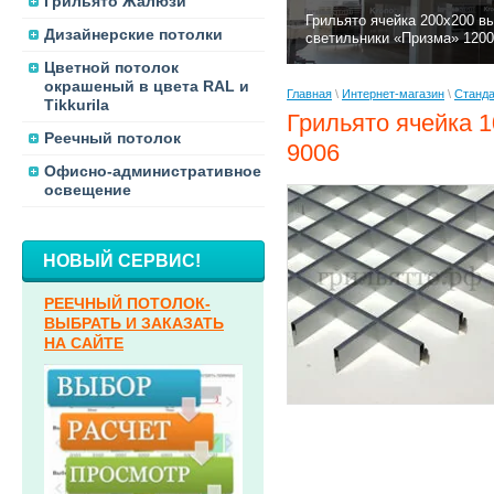
Грильято Жалюзи
Грильято ячейка 200х200 в
Дизайнерские потолки
светильники «Призма» 1200
Цветной потолок
окрашеный в цвета RAL и
Главная
\
Интернет-магазин
\
Станда
Tikkurila
Грильято ячейка 
Реечный потолок
9006
Офисно-административное
освещение
НОВЫЙ СЕРВИС!
РЕЕЧНЫЙ ПОТОЛОК-
ВЫБРАТЬ И ЗАКАЗАТЬ
НА САЙТЕ