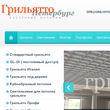
SPB@GRILYATO
Грильято
Светильники
Монтаж
Портфолио
Контакты
Стандартный грильято
GL-15 ( постоянный доступ)
Грильято Италия
Грильято под дерево
Кубообразный потолок
Светильники для потолка
грильято
Грильято Профи