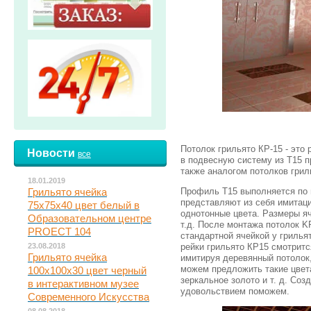
Потолок грильято КР-15 - это
Новости
все
в подвесную систему из Т15 
также аналогом потолков грил
18.01.2019
Профиль Т15 выполняется по 
Грильято ячейка
представляют из себя имитаци
75х75х40 цвет белый в
однотонные цвета. Размеры яч
Образовательном центре
т.д. После монтажа потолок K
PROECT 104
стандартной ячейкой у грилья
рейки грильято КР15 смотрится
23.08.2018
Грильято ячейка
имитируя деревянный потолок,
можем предложить такие цвета
100х100х30 цвет черный
зеркальное золото и т. д. Со
в интерактивном музее
удовольствием поможем.
Современного Искусства