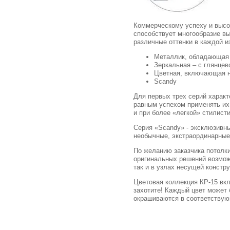
Коммерческому успеху и высо
способствует многообразие в
различные оттенки в каждой и
Металлик, обладающая 
Зеркальная – с глянце
Цветная, включающая н
Scandy
Для первых трех серий характ
равным успехом применять их
и при более «легкой» стилис
Серия «Scandy» - эксклюзивны
необычные, экстраординарные 
По желанию заказчика потолки
оригинальных решений возмож
так и в узлах несущей констру
Цветовая коллекция КР-15 вкл
захотите! Каждый цвет может б
окрашиваются в соответствую