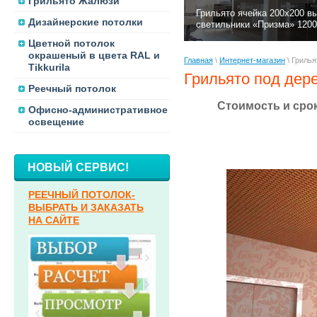
Грильято Жалюзи
Грильято ячейка 200х200 в
Дизайнерские потолки
светильники «Призма» 1200
Цветной потолок
окрашеный в цвета RAL и
Главная
\
Интернет-магазин
\ Грилья
Tikkurila
Грильято под дер
Реечный потолок
Cтоимость и срок
Офисно-административное
освещение
НОВЫЙ СЕРВИС!
РЕЕЧНЫЙ ПОТОЛОК-
ВЫБРАТЬ И ЗАКАЗАТЬ
НА САЙТЕ